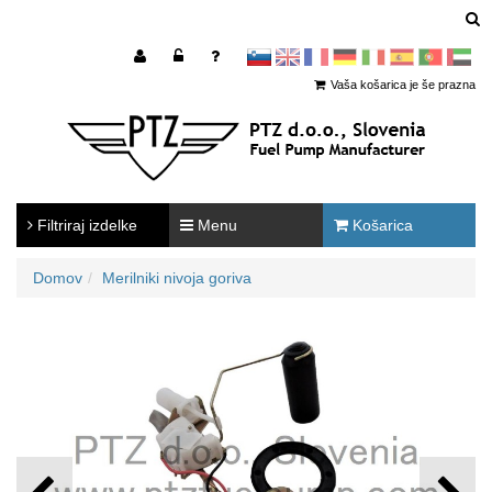
sl
en
francoščina
Nemščina
Italijanščina
Španščina
Portugal
Arabščina
Vaša košarica je še prazna
Filtriraj izdelke
Menu
Košarica
Domov
Merilniki nivoja goriva