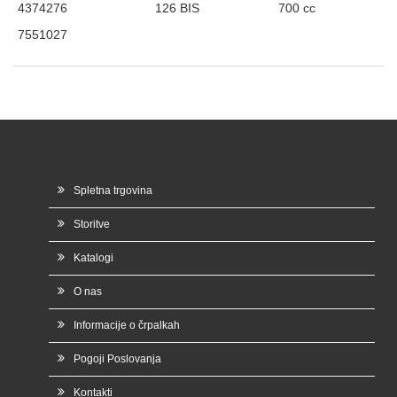
4374276
126 BIS
700 cc
7551027
Spletna trgovina
Storitve
Katalogi
O nas
Informacije o črpalkah
Pogoji Poslovanja
Kontakti