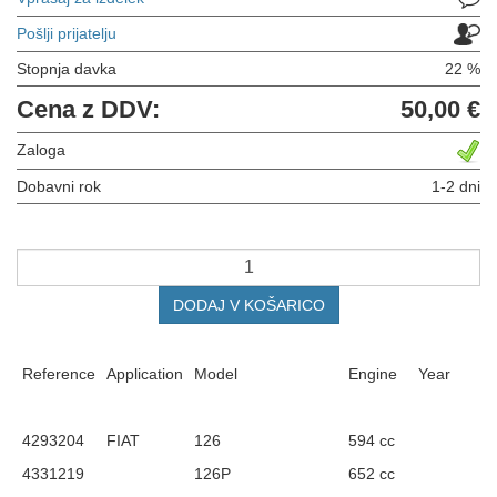
Pošlji prijatelju
Stopnja davka
22 %
Cena z DDV:
50,00 €
Zaloga
Dobavni rok
1-2 dni
DODAJ V KOŠARICO
Reference
Application
Model
Engine
Year
4293204
FIAT
126
594 cc
4331219
126P
652 cc