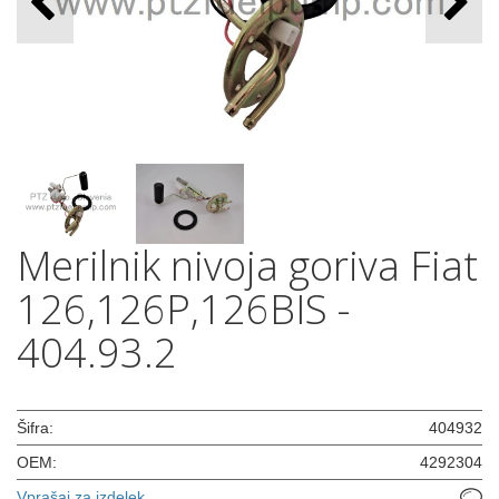
Merilnik nivoja goriva Fiat
126,126P,126BIS -
404.93.2
Šifra:
404932
OEM:
4292304
Vprašaj za izdelek