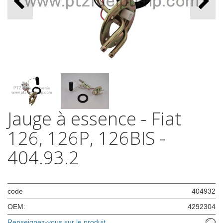
Jauge à essence - Fiat
126, 126P, 126BIS -
404.93.2
code
404932
OEM:
4292304
Renseignez-vous sur le produit