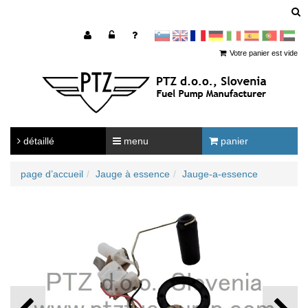
sl
en
francoščina
Nemščina
Italijanščina
Španščina
Portugal
Arabščina
Votre panier est vide
détaillé
menu
panier
page d’accueil
Jauge à essence
Jauge-a-essence