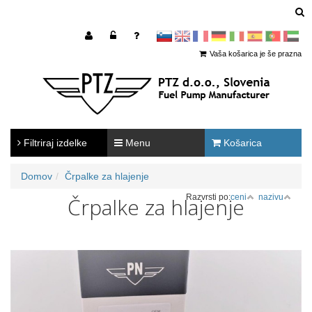
sl
en
francoščina
Nemščina
Italijanščina
Španščina
Portugal
Arabščina
Vaša košarica je še prazna
Filtriraj izdelke
Menu
Košarica
Domov
Črpalke za hlajenje
Razvrsti po:
ceni
nazivu
Črpalke za hlajenje