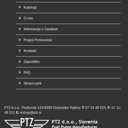
Katalogi
O nas
Informacije o črpalkah
Pogoji Poslovanja
Kontakti
Zaposlitev
FAQ
Strojni park
whatsap
PTZ d.o.o., Podhosta 12A 8350 Dolenjske Toplice
T:
07 33 46 525,
F:
07 33
46 521
E:
eshop@ptz.si