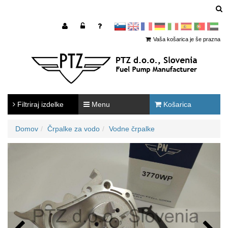
sl
en
francoščina
Nemščina
Italijanščina
Španščina
Portugal
Arabščina
Vaša košarica je še prazna
Filtriraj izdelke
Menu
Košarica
Domov
Črpalke za vodo
Vodne črpalke