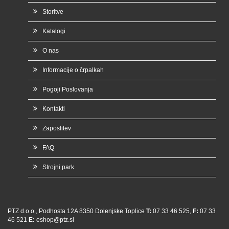
Storitve
Katalogi
O nas
Informacije o črpalkah
Pogoji Poslovanja
Kontakti
Zaposlitev
FAQ
Strojni park
PTZ d.o.o., Podhosta 12A 8350 Dolenjske Toplice
T:
07 33 46 525,
F:
07 33
46 521
E:
eshop@ptz.si