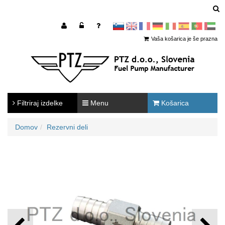
sl
en
francoščina
Nemščina
Italijanščina
Španščina
Portugal
Arabščina
Vaša košarica je še prazna
Filtriraj izdelke
Menu
Košarica
Domov
Rezervni deli