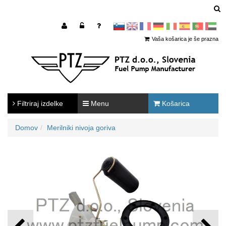
sl
en
francoščina
Nemščina
Italijanščina
Španščina
Portugal
Arabščina
Vaša košarica je še prazna
Filtriraj izdelke
Menu
Košarica
Domov
Merilniki nivoja goriva