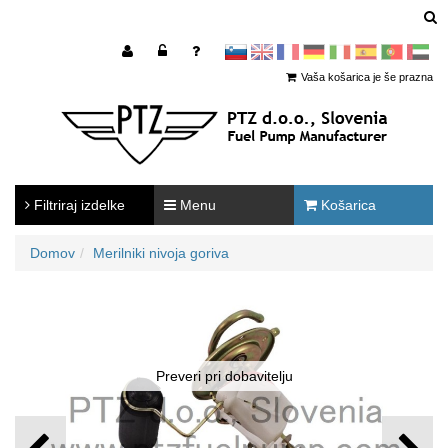
sl
en
francoščina
Nemščina
Italijanščina
Španščina
Portugal
Arabščina
Vaša košarica je še prazna
Filtriraj izdelke
Menu
Košarica
Domov
Merilniki nivoja goriva
Preveri pri dobavitelju