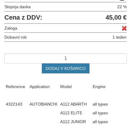
Stopnja davka
22 %
Cena z DDV:
45,00 €
Zaloga
Dobavni rok
1 teden
DODAJ V KOŠARICO
Reference
Application
Model
Engine
4322143
AUTOBIANCHI
A112 ABARTH
all types
A112 ELITE
all types
A112 JUNIOR
all types