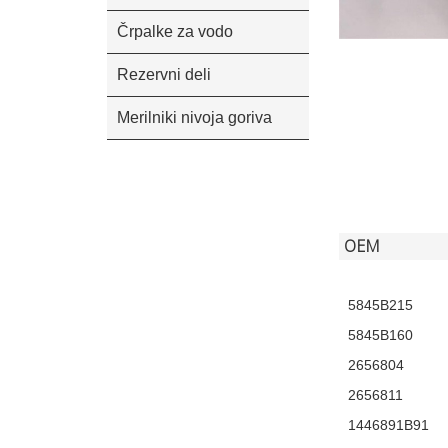
Črpalke za vodo
Rezervni deli
Merilniki nivoja goriva
OEM
5845B215
5845B160
2656804
2656811
1446891B91