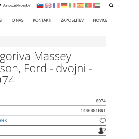
Ste pozabili geslo?
sl
en
francoščina
Nemščina
Italijanščina
Španščina
Portugal
Arabščina
I
O NAS
KONTAKTI
ZAPOSLITEV
NOVICE
r goriva Massey
son, Ford - dvojni -
974
6974
1446891B91
elek