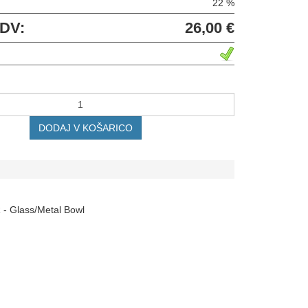
22 %
DDV:
26,00 €
DODAJ V KOŠARICO
- Glass/Metal Bowl