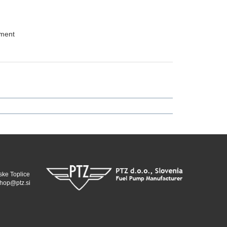
ement
ske Toplice
hop@ptz.si