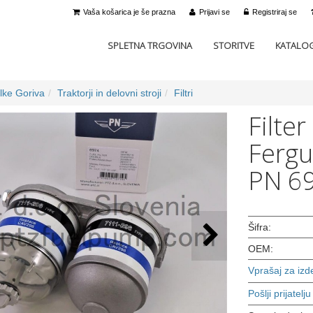
Vaša košarica je še prazna
Prijavi se
Registriraj se
SPLETNA TRGOVINA
STORITVE
KATALOG
lke Goriva
Traktorji in delovni stroji
Filtri
Filte
Fergu
PN 6
Šifra:
OEM:
Vprašaj za izd
Pošlji prijatelju