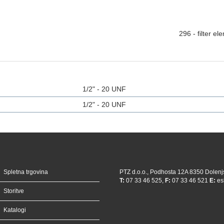
296 - filter el
1/2" - 20 UNF
1/2" - 20 UNF
Spletna trgovina
PTZ d.o.o., Podhosta 12A 8350 Dolenj
T:
07 33 46 525,
F:
07 33 46 521
E:
es
Storitve
Katalogi