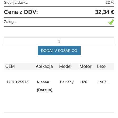
Stopnja davka
22 %
Cena z DDV:
32,34 €
Zaloga
DODAJ V KOŠARICO
OEM
Aplikacija
Model
Motor
Leto
17010.25913
Nissan
Fairlady
U20
1967...
(Datsun)