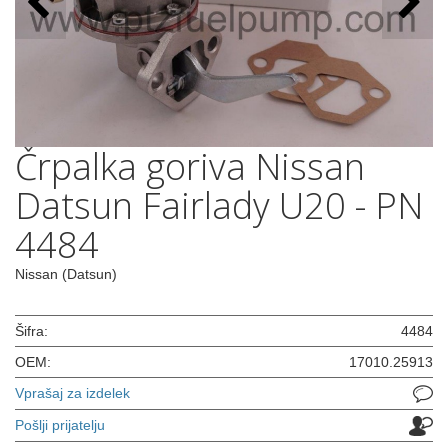
Črpalka goriva Nissan
Datsun Fairlady U20 - PN
4484
Nissan (Datsun)
Šifra:
4484
OEM:
17010.25913
Vprašaj za izdelek
Pošlji prijatelju