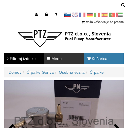
sl
en
francoščina
Nemščina
Italijanščina
Španščina
Portugal
Arabščina
Vaša košarica je še prazna
Filtriraj izdelke
Menu
Košarica
Domov
Črpalke Goriva
Osebna vozila
Črpalke