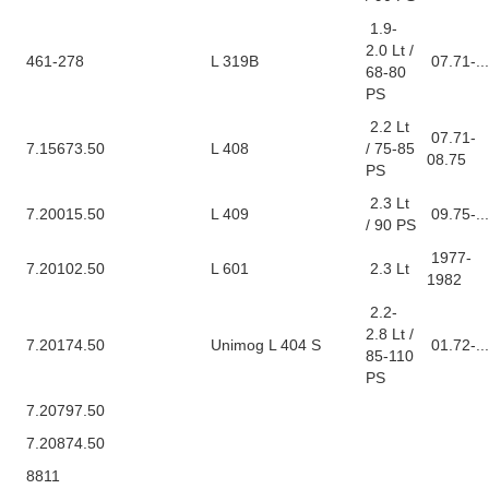
1.9-
2.0 Lt /
461-278
L 319B
07.71-...
68-80
PS
2.2 Lt
07.71-
7.15673.50
L 408
/ 75-85
08.75
PS
2.3 Lt
7.20015.50
L 409
09.75-...
/ 90 PS
1977-
7.20102.50
L 601
2.3 Lt
1982
2.2-
2.8 Lt /
7.20174.50
Unimog L 404 S
01.72-...
85-110
PS
7.20797.50
7.20874.50
8811