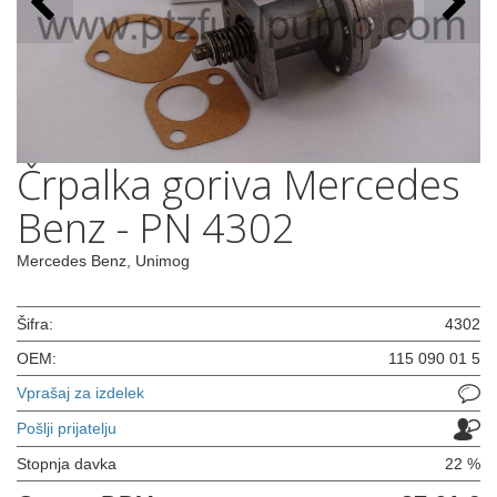
Črpalka goriva Mercedes
Benz - PN 4302
Mercedes Benz, Unimog
Šifra:
4302
OEM:
115 090 01 5
Vprašaj za izdelek
Pošlji prijatelju
Stopnja davka
22 %