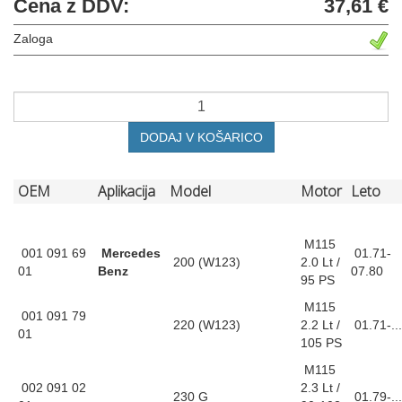
Cena z DDV:
37,61 €
Zaloga
DODAJ V KOŠARICO
OEM
Aplikacija
Model
Motor
Leto
M115
001 091 69
Mercedes
01.71-
200 (W123)
2.0 Lt /
01
Benz
07.80
95 PS
M115
001 091 79
220 (W123)
2.2 Lt /
01.71-...
01
105 PS
M115
002 091 02
2.3 Lt /
230 G
01.79-...