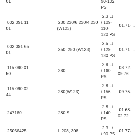
01
90-102
PS
2.3 Lt
002 091 11
230,230/6,230/4,230
/ 109-
01.71-...
01
(W123)
110-
120 PS
2.5 Lt
002 091 65
250, 250 (W123)
/ 129-
01.71-...
01
130 PS
2.8 Lt
115 090 01
03.72-
280
/ 160
50
09.76
PS
2.8 Lt
115 090 02
280(W123)
/ 156
09.75-...
44
PS
2.8 Lt
01.68-
247160
280 S
/ 140
02.72
PS
2.3 Lt
25066425
L 208, 308
01.77-...
/ 90 PS