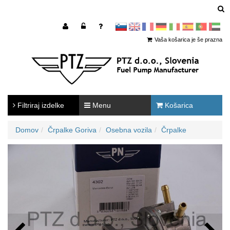
sl
en
francoščina
Nemščina
Italijanščina
Španščina
Portugal
Arabščina
Vaša košarica je še prazna
Filtriraj izdelke
Menu
Košarica
Domov
Črpalke Goriva
Osebna vozila
Črpalke