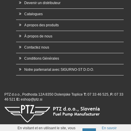
Devenir un distributeur
Catalogues
A propos des produits
À propos de nous
Contactez nous
Conditions Générales
Notre partenariat avec SIGURNO-ST D.O.O.
PTZ d.o.o., Podhosta 12A 8350 Dolenjske Toplice
T:
07 33 46 525,
F:
07 33
46 521
E:
eshop@ptz.si
En visitant et en utilisant le site, vous
En savoir
whatsap