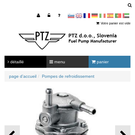
sl
en
francoščina
Nemščina
Italijanščina
Španščina
Portugal
Arabščina
Votre panier est vide
détaillé
menu
panier
page d’accueil
Pompes de refroidissement