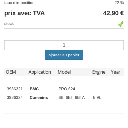
taux d’imposition
22 %
prix avec TVA
42,90 €
stock
ajouter au panier
OEM
Application
Model
Engine
Year
3936321
BMC
PRO 624
3936324
Cummins
6B, 6BT, 6BTA
5,9L