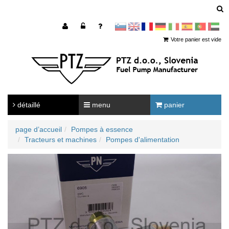
sl
en
francoščina
Nemščina
Italijanščina
Španščina
Portugal
Arabščina
Votre panier est vide
détaillé
menu
panier
page d’accueil
Pompes à essence
Tracteurs et machines
Pompes d'alimentation