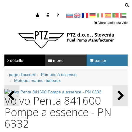
sl
en
francoščina
Nemščina
Italijanščina
Španščina
Portugal
Arabščina
Votre panier est vide
détaillé
menu
panier
page d’accueil
Pompes à essence
Moteurs marins, bateaux
Volvo Penta 841600
Pompe a essence - PN
6332