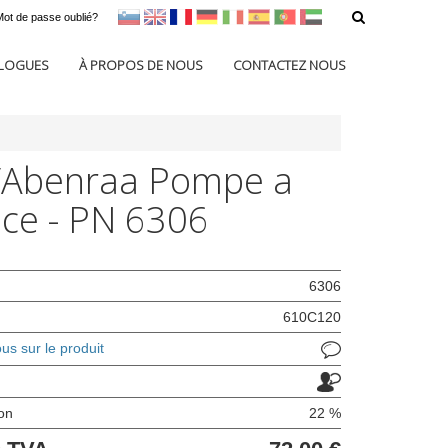
Mot de passe oublié?
sl
en
francoščina
Nemščina
Italijanščina
Španščina
Portugal
Arabščina
LOGUES
À PROPOS DE NOUS
CONTACTEZ NOUS
/Abenraa Pompe a
ce - PN 6306
6306
610C120
s sur le produit
ion
22 %