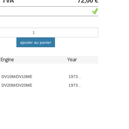
c TVA
72,00 €
ajouter au panier
Engine
Year
DV10M/DV10ME
1973...
DV20M/DV20ME
1973...