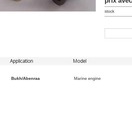
prix ave
stock
Application
Model
Bukh/Abenraa
Marine engine