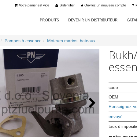
Votre panier est vide
S’identifier
Ouvrez un nouveau compte
PRODUITS
DEVENIR UN DISTRIBUTEUR
CATA
Pompes à essence
Moteurs marins, bateaux
Bukh
essen
code
OEM:
Renseignez-vou
envoyé
taux d’imposit