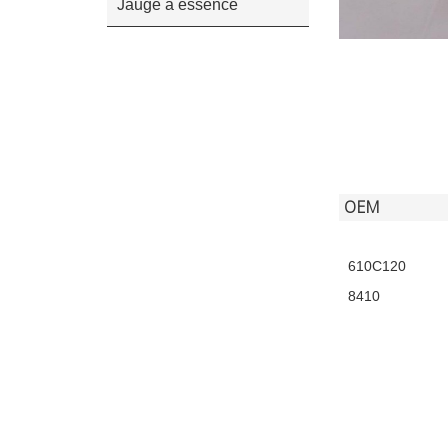
Jauge à essence
OEM
610C120
8410