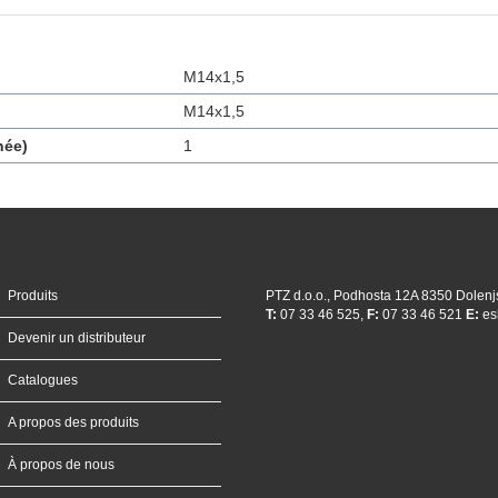
M14x1,5
M14x1,5
née)
1
Produits
PTZ d.o.o., Podhosta 12A 8350 Dolenj
T:
07 33 46 525,
F:
07 33 46 521
E:
es
Devenir un distributeur
Catalogues
A propos des produits
À propos de nous