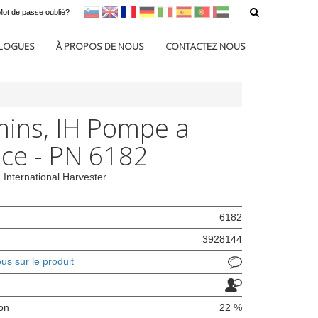
Mot de passe oublié?
sl
en
francoščina
Nemščina
Italijanščina
Španščina
Portugal
Arabščina
LOGUES
À PROPOS DE NOUS
CONTACTEZ NOUS
ins, IH Pompe a
ce - PN 6182
International Harvester
6182
3928144
s sur le produit
ion
22 %