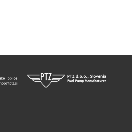
ske Toplice
hop@ptz.si