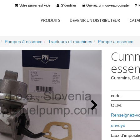
Votre panier est vide
S’identifier
Ouvrez un nouveau compte
PRODUITS
DEVENIR UN DISTRIBUTEUR
CATA
Pompes à essence
Tracteurs et machines
Pompe a essence
Cumm
essen
Cummins, Daf, 
code
OEM:
Renseignez-vou
envoyé
taux d’imposit