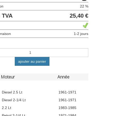
ion
22 %
c TVA
25,40 €
ivraison
1-2 jours
ajouter au panier
Moteur
Année
Diesel 2.5 Lt
1961-1971
Diesel 2-1/4 Lt
1961-1971
2.2 Lt
1983-1985
Petrol 2-1/4 Lt
1971-1984