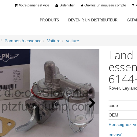
Votre panier est vide
S’identifier
Ouvrez un nouveau compte
PRODUITS
DEVENIR UN DISTRIBUTEUR
CATA
Pompes à essence
Voiture
voiture
Land
essen
6144
Rover, Leylan
code
OEM:
Renseignez-vou
envoyé