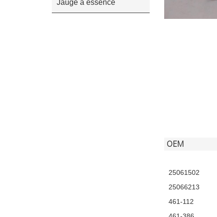
Jauge à essence
OEM
25061502
25066213
461-112
461-386