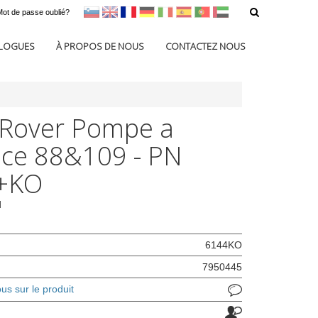
Mot de passe oublié?
sl
en
francoščina
Nemščina
Italijanščina
Španščina
Portugal
Arabščina
LOGUES
À PROPOS DE NOUS
CONTACTEZ NOUS
 Rover Pompe a
ce 88&109 - PN
+KO
d
6144KO
7950445
s sur le produit