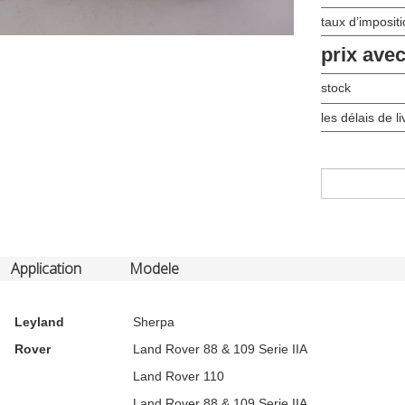
taux d’imposit
prix ave
stock
les délais de l
Application
Modele
Leyland
Sherpa
Rover
Land Rover 88 & 109 Serie IIA
Land Rover 110
Land Rover 88 & 109 Serie IIA