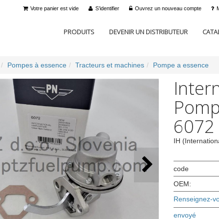
Votre panier est vide
S’identifier
Ouvrez un nouveau compte
PRODUITS
DEVENIR UN DISTRIBUTEUR
CATA
Pompes à essence
Tracteurs et machines
Pompe a essence
Inter
Pompe
6072
IH (Internation
code
OEM:
Renseignez-vou
envoyé