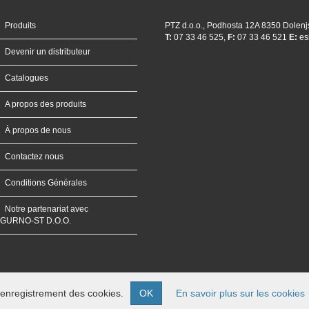
Produits
PTZ d.o.o., Podhosta 12A 8350 Dolenj
T:
07 33 46 525,
F:
07 33 46 521
E:
es
Devenir un distributeur
Catalogues
A propos des produits
À propos de nous
Contactez nous
Conditions Générales
Notre partenariat avec
IGURNO-ST D.O.O.
t l’enregistrement des cookies.
OK
En savoir plus sur les cookies