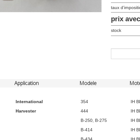
taux d’imposit
prix ave
stock
Application
Modele
Mot
International
354
IH B
Harvester
444
IH B
B-250, B-275
IH B
B-414
IH B
B-434
IH B