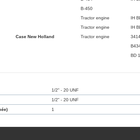
B-450
Tractor engine
IH B
Tractor engine
IH B
Case New Holland
Tractor engine
3414
B434
BD 1
1/2" - 20 UNF
1/2" - 20 UNF
née)
1