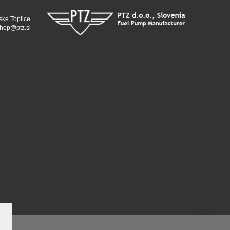
ske Toplice
hop@ptz.si
whatsapp