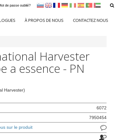
Mot de passe oublié?
sl
en
francoščina
Nemščina
Italijanščina
Španščina
Portugal
Arabščina
LOGUES
À PROPOS DE NOUS
CONTACTEZ NOUS
national Harvester
 a essence - PN
al Harvester)
6072
7950454
s sur le produit