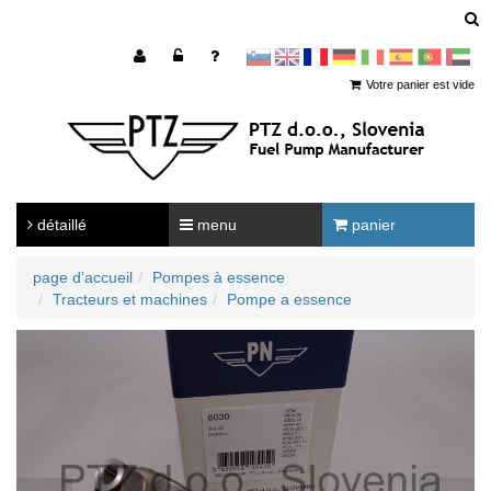
sl
en
francoščina
Nemščina
Italijanščina
Španščina
Portugal
Arabščina
Votre panier est vide
détaillé
menu
panier
page d’accueil
Pompes à essence
Tracteurs et machines
Pompe a essence