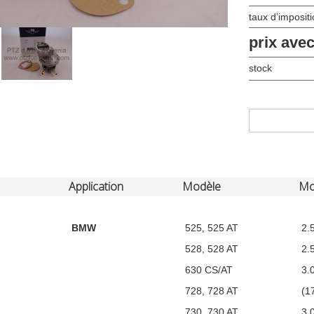
taux d’imposit
prix ave
stock
Application
Modèle
Mo
BMW
525, 525 AT
2.5
528, 528 AT
2.5
630 CS/AT
3.0
728, 728 AT
(1
730, 730 AT
3.0