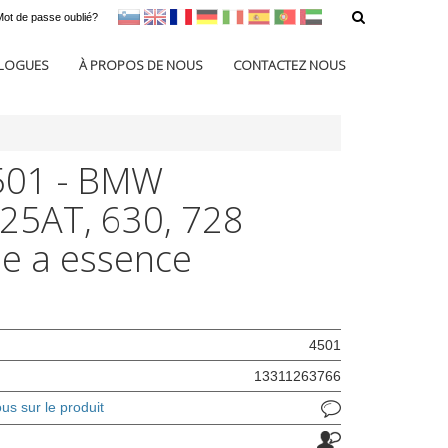
Mot de passe oublié?
sl
en
francoščina
Nemščina
Italijanščina
Španščina
Portugal
Arabščina
LOGUES
À PROPOS DE NOUS
CONTACTEZ NOUS
501 - BMW
25AT, 630, 728
e a essence
4501
13311263766
s sur le produit