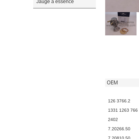
Jauge à essence
OEM
126 3766.2
1331 1263 766
2402
7.20266.50
7.20810.50