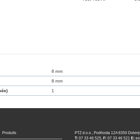
8 mm
8 mm
née)
1
Produits
PTZ d.o.o., Podhosta 12A 8350 Dolenj
T:
07 33 46 525,
F:
07 33 46 521
E:
es