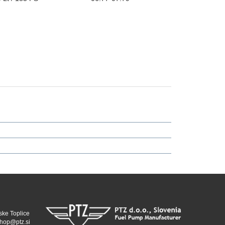
ske Toplice
hop@ptz.si