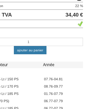
ion
22 %
c TVA
34,40 €
ajouter au panier
teur
Année
 Lt / 150 PS
07.76-04.81
 Lt / 170 PS
08.76-09.77
 Lt / 185 PS
01.76-07.79
70 PS)
06.77-07.79
 Lt / 185 PS
06.77-07.79