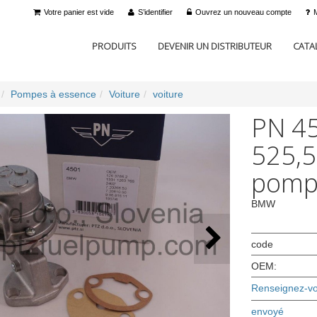
Votre panier est vide
S’identifier
Ouvrez un nouveau compte
PRODUITS
DEVENIR UN DISTRIBUTEUR
CATA
Pompes à essence
Voiture
voiture
PN 4
525,5
pomp
BMW
code
OEM:
Renseignez-vou
envoyé