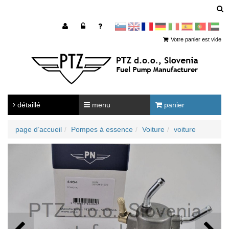
sl
en
francoščina
Nemščina
Italijanščina
Španščina
Portugal
Arabščina
Votre panier est vide
détaillé
menu
panier
page d’accueil
Pompes à essence
Voiture
voiture