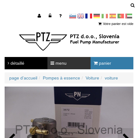
sl
en
francoščina
Nemščina
Italijanščina
Španščina
Portugal
Arabščina
Votre panier est vide
détaillé
menu
panier
page d’accueil
Pompes à essence
Voiture
voiture