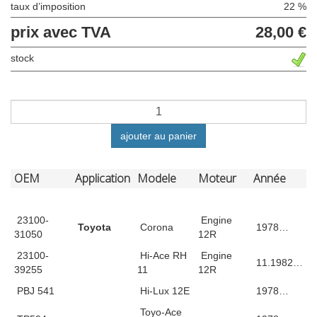
taux d’imposition
22 %
prix avec TVA
28,00 €
stock
ajouter au panier
OEM
Application
Modele
Moteur
Année
23100-
Engine
Toyota
Corona
1978…
31050
12R
23100-
Hi-Ace RH
Engine
11.1982…
39255
11
12R
PBJ 541
Hi-Lux 12E
1978…
Toyo-Ace