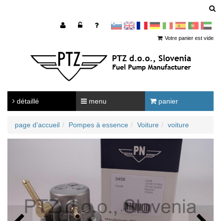
sl
en
francoščina
Nemščina
Italijanščina
Španščina
Portugal
Arabščina
Votre panier est vide
détaillé
menu
panier
page d’accueil
Pompes à essence
Voiture
voiture