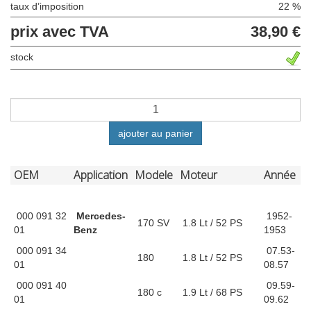
taux d’imposition
22 %
prix avec TVA
38,90 €
stock
ajouter au panier
OEM
Application
Modele
Moteur
Année
000 091 32
Mercedes-
1952-
170 SV
1.8 Lt / 52 PS
01
Benz
1953
000 091 34
07.53-
180
1.8 Lt / 52 PS
01
08.57
000 091 40
09.59-
180 c
1.9 Lt / 68 PS
01
09.62