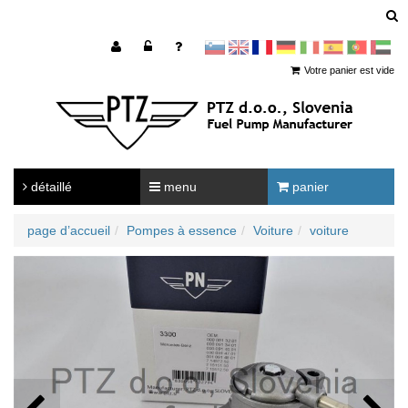
sl
en
francoščina
Nemščina
Italijanščina
Španščina
Portugal
Arabščina
Votre panier est vide
détaillé
menu
panier
page d’accueil
Pompes à essence
Voiture
voiture