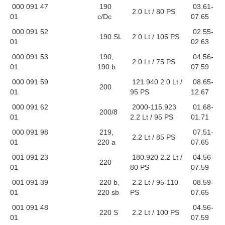
000 091 47
190
03.61-
2.0 Lt / 80 PS
01
c/Dc
07.65
000 091 52
02.55-
190 SL
2.0 Lt / 105 PS
01
02.63
000 091 53
190,
04.56-
2.0 Lt / 75 PS
01
190 b
07.59
000 091 59
121.940 2.0 Lt /
08.65-
200
01
95 PS
12.67
000 091 62
2000-115.923
01.68-
200/8
01
2.2 Lt / 95 PS
01.71
000 091 98
219,
07.51-
2.2 Lt / 85 PS
01
220 a
07.65
001 091 23
180.920 2.2 Lt /
04.56-
220
01
80 PS
07.59
001 091 39
220 b,
2.2 Lt / 95-110
08.59-
01
220 sb
PS
07.65
001 091 48
04.56-
220 S
2.2 Lt / 100 PS
01
07.59