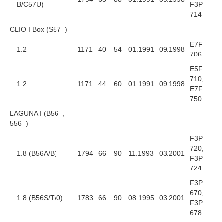
B/C57U)
F3P
714
CLIO I Box (S57_)
E7F
1.2
1171
40
54
01.1991
09.1998
706
E5F
710,
1.2
1171
44
60
01.1991
09.1998
E7F
750
LAGUNA I (B56_,
556_)
F3P
720,
1.8 (B56A/B)
1794
66
90
11.1993
03.2001
F3P
724
F3P
670,
1.8 (B56S/T/0)
1783
66
90
08.1995
03.2001
F3P
678