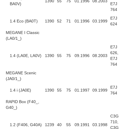
1390
55
75
01.1996
08.2003
BA0V)
E7J
764
E7J
1.4 Eco (BA0T)
1390
52
71
01.1996
03.1999
624
MEGANE I Classic
(LA0/1_)
E7J
626,
1.4 (LA0E, LA0V)
1390
55
75
09.1996
08.2003
E7J
764
MEGANE Scenic
(JA0/1_)
E7J
1.4 i (JA0E)
1390
55
75
01.1997
09.1999
764
RAPID Box (F40_,
G40_)
C3G
710,
1.2 (F406, G40A)
1239
40
55
09.1991
03.1998
C3G