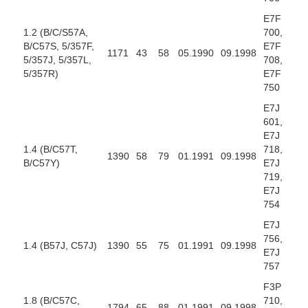
E7F
1.2 (B/C/S57A,
700,
B/C57S, 5/357F,
E7F
1171
43
58
05.1990
09.1998
5/357J, 5/357L,
708,
5/357R)
E7F
750
E7J
601,
E7J
1.4 (B/C57T,
718,
1390
58
79
01.1991
09.1998
B/C57Y)
E7J
719,
E7J
754
E7J
756,
1.4 (B57J, C57J)
1390
55
75
01.1991
09.1998
E7J
757
F3P
1.8 (B/C57C,
710,
1794
65
88
01.1991
09.1998