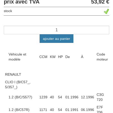
prix avec TVA
53,92 €
stock
ajouter au panier
Véhicule et
Code
CCM
KW
HP
De
À
modèle
moteur
RENAULT
CLIO I (B/C57_,
5/357_)
C3G
1.2 (B/C/S577)
1239
40
54
01.1996
12.1996
720
E7F
1.2 (B/C57R)
1171
40
54
01.1991
06.1996
706