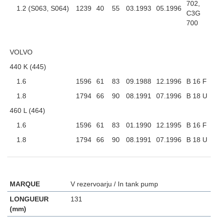
702,
1.2 (S063, S064)
1239
40
55
03.1993
05.1996
C3G
700
VOLVO
440 K (445)
1.6
1596
61
83
09.1988
12.1996
B 16 F
1.8
1794
66
90
08.1991
07.1996
B 18 U
460 L (464)
1.6
1596
61
83
01.1990
12.1995
B 16 F
1.8
1794
66
90
08.1991
07.1996
B 18 U
MARQUE
V rezervoarju / In tank pump
LONGUEUR
131
(mm)