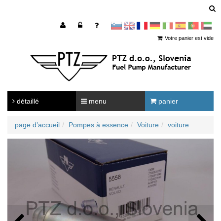
sl
en
francoščina
Nemščina
Italijanščina
Španščina
Portugal
Arabščina
Votre panier est vide
détaillé
menu
panier
page d’accueil
Pompes à essence
Voiture
voiture