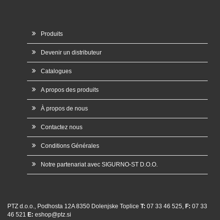
Produits
Devenir un distributeur
Catalogues
A propos des produits
À propos de nous
Contactez nous
Conditions Générales
Notre partenariat avec SIGURNO-ST D.O.O.
PTZ d.o.o., Podhosta 12A 8350 Dolenjske Toplice
T:
07 33 46 525,
F:
07 33
46 521
E:
eshop@ptz.si