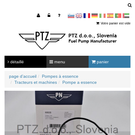
sl
en
francoščina
Nemščina
Italijanščina
Španščina
Portugal
Arabščina
Votre panier est vide
détaillé
menu
panier
page d’accueil
Pompes à essence
Tracteurs et machines
Pompe a essence