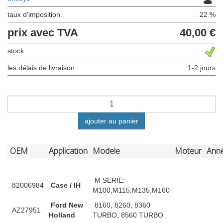
taux d’imposition
22 %
prix avec TVA
40,00 €
stock
les délais de livraison
1-2 jours
ajouter au panier
OEM
Application
Modele
Moteur
Ann
M SERIE:
82006984
Case / IH
M100,M115,M135,M160
Ford New
8160, 8260, 8360
AZ27951
Holland
TURBO, 8560 TURBO