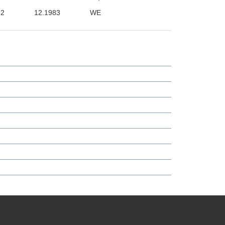
82
12.1983
WE