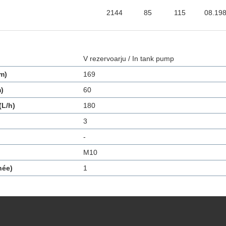
2144
85
115
08.19
V rezervoarju / In tank pump
m)
169
)
60
L/h)
180
3
-
M10
née)
1