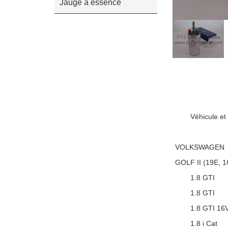
Jauge à essence
Véhicule et
VOLKSWAGEN
GOLF II (19E, 
1.8 GTI
1.8 GTI
1.8 GTI 16
1.8 i Cat