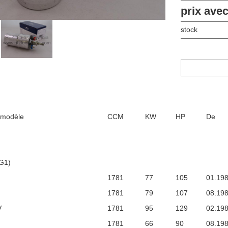
prix ave
stock
 modèle
CCM
KW
HP
De
1G1)
1781
77
105
01.19
1781
79
107
08.19
V
1781
95
129
02.19
1781
66
90
08.19