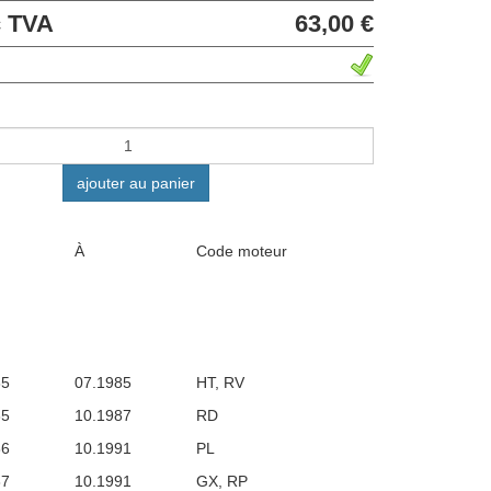
c TVA
63,00 €
ajouter au panier
À
Code moteur
85
07.1985
HT, RV
85
10.1987
RD
86
10.1991
PL
87
10.1991
GX, RP