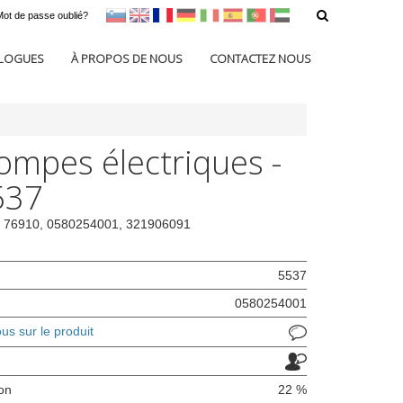
Mot de passe oublié?
sl
en
francoščina
Nemščina
Italijanščina
Španščina
Portugal
Arabščina
LOGUES
À PROPOS DE NOUS
CONTACTEZ NOUS
ompes électriques -
537
: 76910, 0580254001, 321906091
5537
0580254001
s sur le produit
ion
22 %