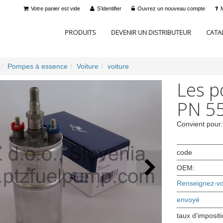
Votre panier est vide
S’identifier
Ouvrez un nouveau compte
PRODUITS
DEVENIR UN DISTRIBUTEUR
CATA
Pompes à essence
Voiture
voiture
Les p
PN 5
Convient pour
code
OEM:
Renseignez-vou
envoyé
taux d’imposit