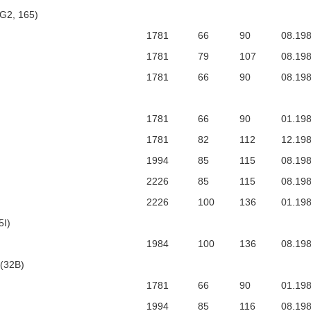
1G2, 165)
1781
66
90
08.19
1781
79
107
08.19
1781
66
90
08.19
1781
66
90
01.19
1781
82
112
12.19
1994
85
115
08.19
2226
85
115
08.19
2226
100
136
01.19
5I)
1984
100
136
08.19
(32B)
1781
66
90
01.19
1994
85
116
08.19