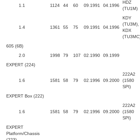
HDZ
1.1
1124
44
60
09.1991
04.1996
(TU1M)
KDY
(TU3M),
1.4
1361
55
75
09.1991
04.1996
KDX
(TU3MC
605 (6B)
2.0
1998
79
107
02.1990
09.1999
EXPERT (224)
222A2
1.6
1581
58
79
02.1996
09.2000
(1580
SPI)
EXPERT Box (222)
222A2
1.6
1581
58
79
02.1996
09.2000
(1580
SPI)
EXPERT
Platform/Chassis
(223)