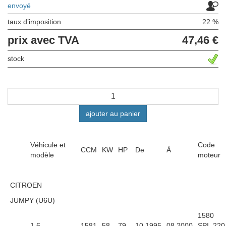
envoyé
taux d’imposition
22 %
prix avec TVA
47,46 €
stock
ajouter au panier
Véhicule et
Code
CCM
KW
HP
De
À
modèle
moteur
CITROEN
JUMPY (U6U)
1580
1.6
1581
58
79
10.1995
08.2000
SPI, 220