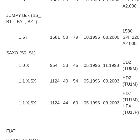
A2.000
JUMPY Box (BS_,
BT_, BY_, BZ_)
1580
1.6 i
1581
58
79
10.1995
08.2000
SPI, 220
A2.000
SAXO (S0, S1)
CDZ
1.0 X
954
33
45
05.1996
11.1998
(TU9M)
HDZ
1.1 X,SX
1124
40
54
05.1996
09.2003
(TU1M)
HDZ
(TU1M),
1.1 X,SX
1124
44
60
05.1996
09.2003
HFX
(TU1JP)
FIAT