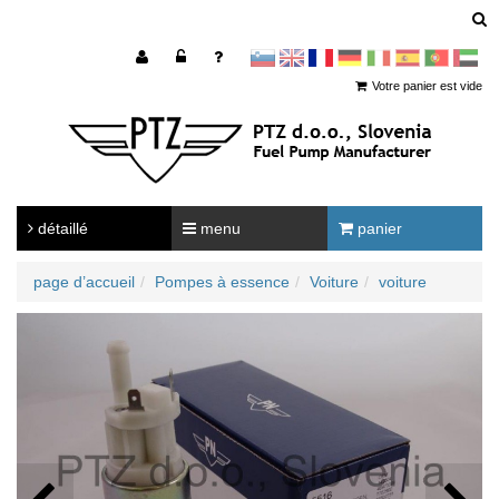
sl
en
francoščina
Nemščina
Italijanščina
Španščina
Portugal
Arabščina
Votre panier est vide
détaillé
menu
panier
page d’accueil
Pompes à essence
Voiture
voiture