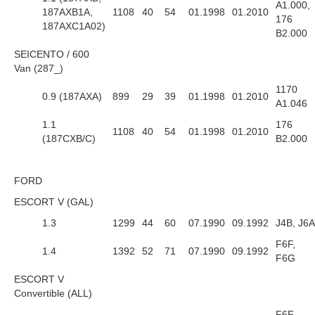
A1.000,
187AXB1A,
1108
40
54
01.1998
01.2010
176
187AXC1A02)
B2.000
SEICENTO / 600
Van (287_)
1170
0.9 (187AXA)
899
29
39
01.1998
01.2010
A1.046
1.1
176
1108
40
54
01.1998
01.2010
(187CXB/C)
B2.000
FORD
ESCORT V (GAL)
1.3
1299
44
60
07.1990
09.1992
J4B, J6A
F6F,
1.4
1392
52
71
07.1990
09.1992
F6G
ESCORT V
Convertible (ALL)
F6F,