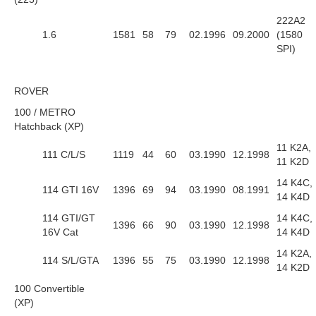
222A2
1.6
1581
58
79
02.1996
09.2000
(1580
SPI)
ROVER
100 / METRO
Hatchback (XP)
11 K2A,
111 C/L/S
1119
44
60
03.1990
12.1998
11 K2D
14 K4C,
114 GTI 16V
1396
69
94
03.1990
08.1991
14 K4D
114 GTI/GT
14 K4C,
1396
66
90
03.1990
12.1998
16V Cat
14 K4D
14 K2A,
114 S/L/GTA
1396
55
75
03.1990
12.1998
14 K2D
100 Convertible
(XP)