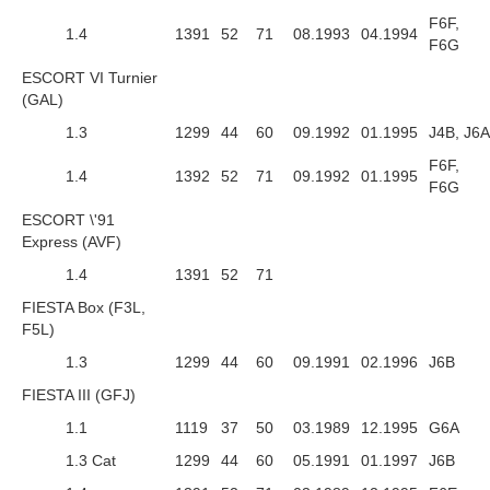
F6F,
1.4
1391
52
71
08.1993
04.1994
F6G
ESCORT VI Turnier
(GAL)
1.3
1299
44
60
09.1992
01.1995
J4B, J6A
F6F,
1.4
1392
52
71
09.1992
01.1995
F6G
ESCORT \'91
Express (AVF)
1.4
1391
52
71
FIESTA Box (F3L,
F5L)
1.3
1299
44
60
09.1991
02.1996
J6B
FIESTA III (GFJ)
1.1
1119
37
50
03.1989
12.1995
G6A
1.3 Cat
1299
44
60
05.1991
01.1997
J6B