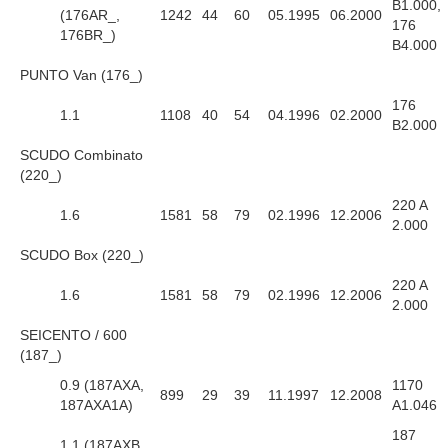
B1.000,
(176AR_,
1242
44
60
05.1995
06.2000
176
176BR_)
B4.000
PUNTO Van (176_)
176
1.1
1108
40
54
04.1996
02.2000
B2.000
SCUDO Combinato
(220_)
220 A
1.6
1581
58
79
02.1996
12.2006
2.000
SCUDO Box (220_)
220 A
1.6
1581
58
79
02.1996
12.2006
2.000
SEICENTO / 600
(187_)
0.9 (187AXA,
1170
899
29
39
11.1997
12.2008
187AXA1A)
A1.046
187
1.1 (187AXB,