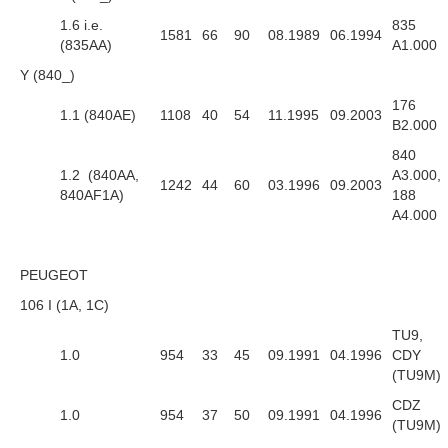
1.6 i.e.
835
1581
66
90
08.1989
06.1994
(835AA)
A1.000
Y (840_)
176
1.1 (840AE)
1108
40
54
11.1995
09.2003
B2.000
840
1.2 (840AA,
A3.000,
1242
44
60
03.1996
09.2003
840AF1A)
188
A4.000
PEUGEOT
106 I (1A, 1C)
TU9,
1.0
954
33
45
09.1991
04.1996
CDY
(TU9M)
CDZ
1.0
954
37
50
09.1991
04.1996
(TU9M)