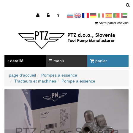
sl
en
francoščina
Nemščina
Italijanščina
Španščina
Portugal
Arabščina
Votre panier est vide
détaillé
menu
panier
page d’accueil
Pompes à essence
Tracteurs et machines
Pompe a essence