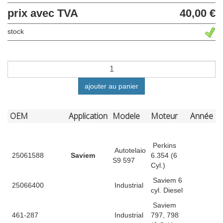
prix avec TVA
40,00 €
stock
ajouter au panier
OEM
Application
Modele
Moteur
Année
Perkins
Autotelaio
25061588
Saviem
6.354 (6
S9 597
Cyl.)
Saviem 6
25066400
Industrial
cyl. Diesel
Saviem
461-287
Industrial
797, 798