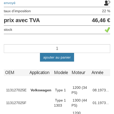
envoyé
taux d’imposition
22 %
prix avec TVA
46,46 €
stock
ajouter au panier
OEM
Application
Modele
Moteur
Année
1200 (34
113127025E
Volkswagen
Type 1
08.1973...
PS)
Type 1
1300 (44
113127025F
01.1973...
1303
PS)
1200,