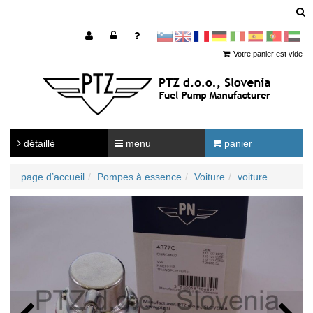
sl
en
francoščina
Nemščina
Italijanščina
Španščina
Portugal
Arabščina
Votre panier est vide
détaillé
menu
panier
page d’accueil
Pompes à essence
Voiture
voiture