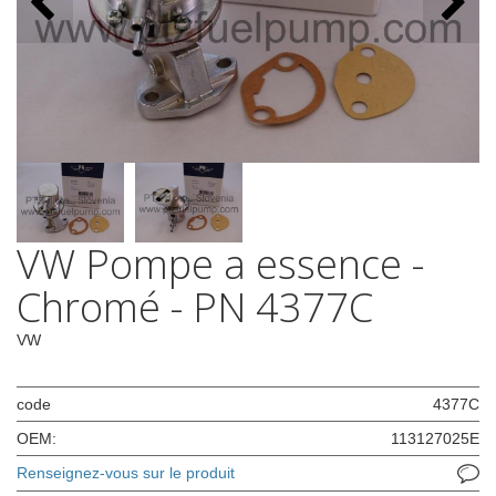
VW Pompe a essence -
Chromé - PN 4377C
VW
code
4377C
OEM:
113127025E
Renseignez-vous sur le produit