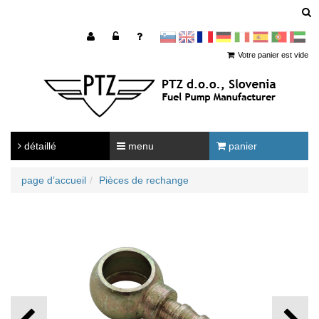
sl
en
francoščina
Nemščina
Italijanščina
Španščina
Portugal
Arabščina
Votre panier est vide
détaillé
menu
panier
page d’accueil
Pièces de rechange