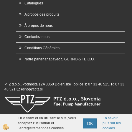
Catalogues
A propos des produits
À propos de nous
Contactez nous
Conditions Générales
Notre partenariat avec SIGURNO-ST D.O.O.
PTZ d.o.o., Podhosta 12A 8350 Dolenjske Toplice
T:
07 33 46 525,
F:
07 33
46 521
E:
eshop@ptz.si
En visitant et en utilisant le site, vous
En savoir
whatsap
OK
acceptez l’utilisation et
plus sur les
Izdelava spletne trgovine
l’enregistrement des cookies.
cookies