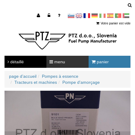
sl
en
francoščina
Nemščina
Italijanščina
Španščina
Portugal
Arabščina
Votre panier est vide
détaillé
menu
panier
page d’accueil
Pompes à essence
Tracteurs et machines
Pompe d'amorçage