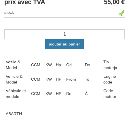
prix avec TVA
55,00 €
stock
ajouter au panier
Vozilo &
Tip
CCM
KW
Hp
Od
Do
Model
motorja
Vehicle &
Engine
CCM
KW
HP
From
To
Model
code
Véhicule et
Code
CCM
KW
HP
De
À
modèle
moteur
ABARTH