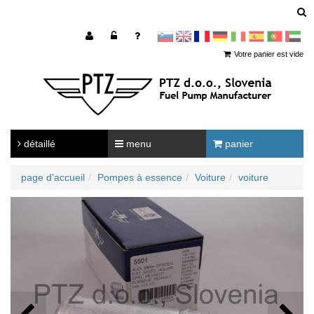
sl
en
francoščina
Nemščina
Italijanščina
Španščina
Portugal
Arabščina
Votre panier est vide
détaillé
menu
panier
page d’accueil
Pompes à essence
Voiture
voiture