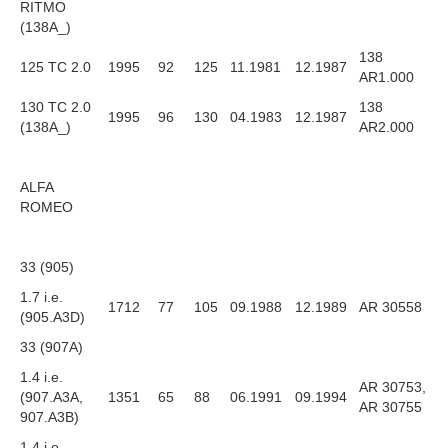
RITMO
(138A_)
138
125 TC 2.0
1995
92
125
11.1981
12.1987
AR1.000
130 TC 2.0
138
1995
96
130
04.1983
12.1987
(138A_)
AR2.000
ALFA
ROMEO
33 (905)
1.7 i.e.
1712
77
105
09.1988
12.1989
AR 30558
(905.A3D)
33 (907A)
1.4 i.e.
AR 30753,
(907.A3A,
1351
65
88
06.1991
09.1994
AR 30755
907.A3B)
1.4 i.e.