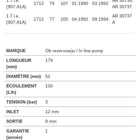
1.7 i.e.
AR 30736,
1712
79
107
01.1990
03.1992
(907.A1A)
AR 30737
1.7 i.e.
AR 30737
1712
77
105
04.1992
09.1994
(907.A1A)
A
MARQUE
Ob rezervoarju / In line pump
LONGUEUR
179
(mm)
DIAMÉTRE (mm)
52
ÉCOULEMENT
130
(L/h)
TENSION (bar)
3
INLET
12 mm
SORTIE
8 mm
GARANTIE
1
(année)